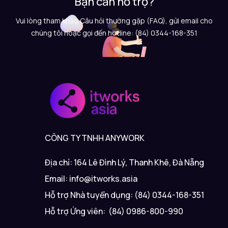
Bạn cần hỗ trợ?
Vui lòng tham khảo Câu hỏi thường gặp (FAQ), gửi email cho
chúng tôi hoặc gọi đến hotline: (84) 0344-168-351
CÔNG TY TNHH ANYWORK
Địa chỉ: 164 Lê Đình Lý, Thanh Khê, Đà Nẵng
Email: info@itworks.asia
Hỗ trợ Nhà tuyển dụng: (84) 0344-168-351
Hỗ trợ Ứng viên: (84) 0986-800-990