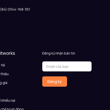
: (84) 0344-168-351
 itworks
Đăng ký nhận bản tin
n hệ
 thiệu
Đăng ký
g giá
Q
ý khiếu nại
 chế hoạt động