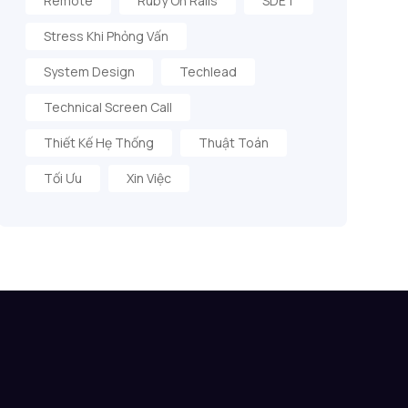
Remote
Ruby On Rails
SDET
Stress Khi Phỏng Vấn
System Design
Techlead
Technical Screen Call
Thiết Kế Hẹ Thống
Thuật Toán
Tối Ưu
Xin Việc