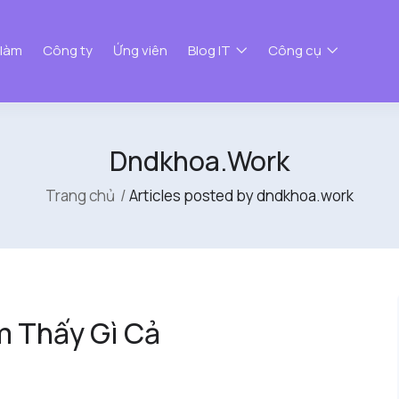
 làm
Công ty
Ứng viên
Blog IT
Công cụ
Dndkhoa.work
Trang chủ
Articles posted by dndkhoa.work
m Thấy Gì Cả