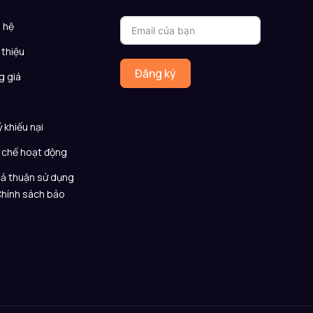
n hệ
 thiệu
Đăng ký
g giá
Q
ý khiếu nại
 chế hoạt động
ả thuận sử dụng
Chính sách bảo
t