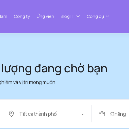
 làm
Công ty
Ứng viên
Blog IT
Công cụ
 lượng đang chờ bạn
ghiệm và vị trí mong muốn
Tất cả thành phố
Kĩ năng