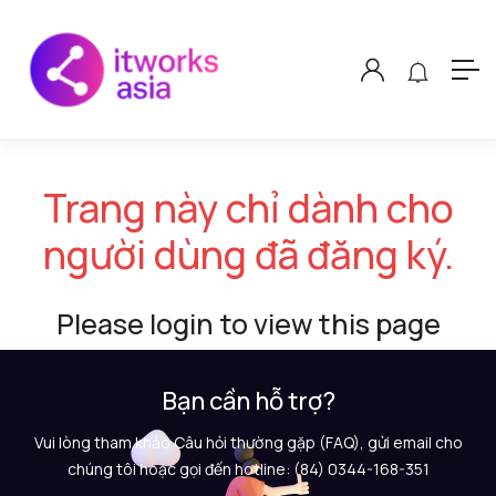
Trang này chỉ dành cho
người dùng đã đăng ký.
Please login to view this page
Bạn cần hỗ trợ?
Vui lòng tham khảo Câu hỏi thường gặp (FAQ), gửi email cho
chúng tôi hoặc gọi đến hotline: (84) 0344-168-351