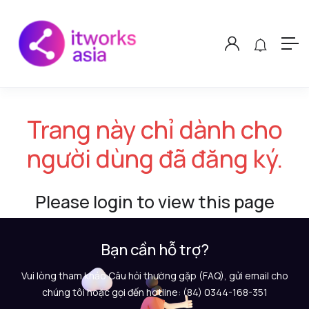
Trang này chỉ dành cho
người dùng đã đăng ký.
Please login to view this page
Bạn cần hỗ trợ?
Vui lòng tham khảo Câu hỏi thường gặp (FAQ), gửi email cho
chúng tôi hoặc gọi đến hotline: (84) 0344-168-351