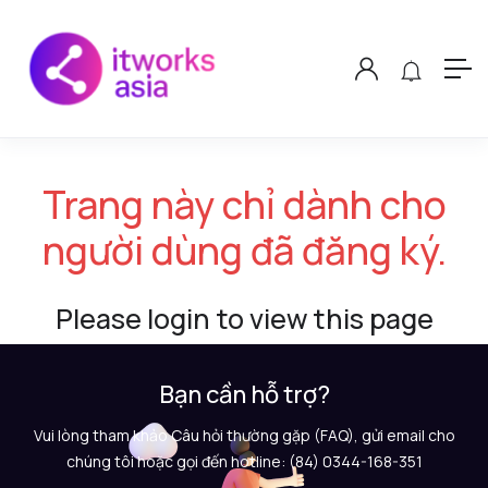
Trang này chỉ dành cho
người dùng đã đăng ký.
Please login to view this page
Bạn cần hỗ trợ?
Vui lòng tham khảo Câu hỏi thường gặp (FAQ), gửi email cho
chúng tôi hoặc gọi đến hotline: (84) 0344-168-351