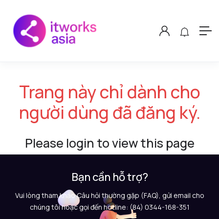
Trang này chỉ dành cho
người dùng đã đăng ký.
Please login to view this page
Bạn cần hỗ trợ?
Vui lòng tham khảo Câu hỏi thường gặp (FAQ), gửi email cho
chúng tôi hoặc gọi đến hotline: (84) 0344-168-351