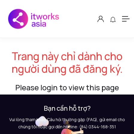
Trang này chỉ dành cho
người dùng đã đăng ký.
Please login to view this page
Bạn cần hỗ trợ?
Vui lòng tham khảo Câu hỏi thường gặp (FAQ), gửi email cho
chúng tôi hoặc gọi đến hotline: (84) 0344-168-351