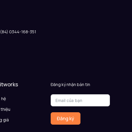
: (84) 0344-168-351
 itworks
Đăng ký nhận bản tin
n hệ
 thiệu
Đăng ký
g giá
Q