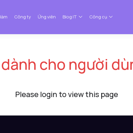
 làm
Công ty
Ứng viên
Blog IT
Công cụ
 dành cho người dù
Please login to view this page