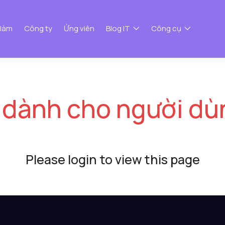
 làm
Công ty
Ứng viên
Blog IT
Công cụ
 dành cho người dù
Please login to view this page