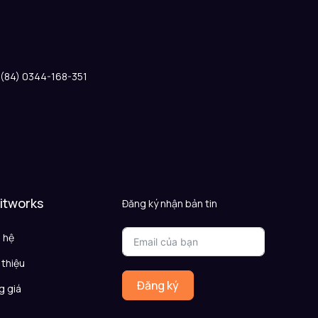
: (84) 0344-168-351
 itworks
Đăng ký nhận bản tin
n hệ
 thiệu
Đăng ký
g giá
Q