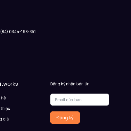
: (84) 0344-168-351
 itworks
Đăng ký nhận bản tin
n hệ
 thiệu
Đăng ký
g giá
Q