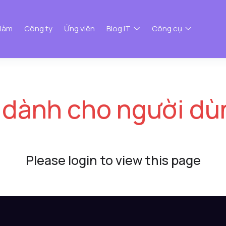
 làm
Công ty
Ứng viên
Blog IT
Công cụ
 dành cho người dù
Please login to view this page