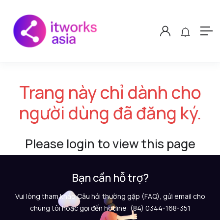
Trang này chỉ dành cho
người dùng đã đăng ký.
Please login to view this page
Bạn cần hỗ trợ?
Vui lòng tham khảo Câu hỏi thường gặp (FAQ), gửi email cho
chúng tôi hoặc gọi đến hotline: (84) 0344-168-351