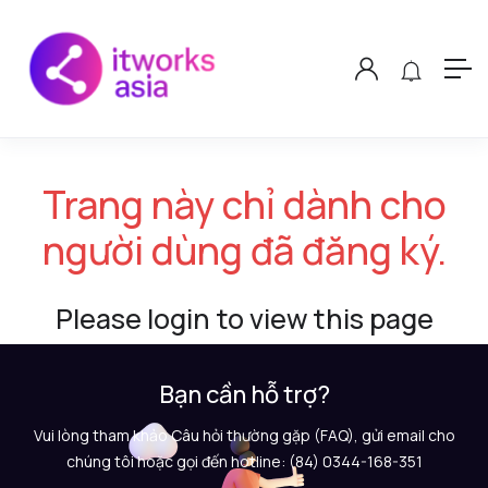
Trang này chỉ dành cho
người dùng đã đăng ký.
Please login to view this page
Bạn cần hỗ trợ?
Vui lòng tham khảo Câu hỏi thường gặp (FAQ), gửi email cho
chúng tôi hoặc gọi đến hotline: (84) 0344-168-351