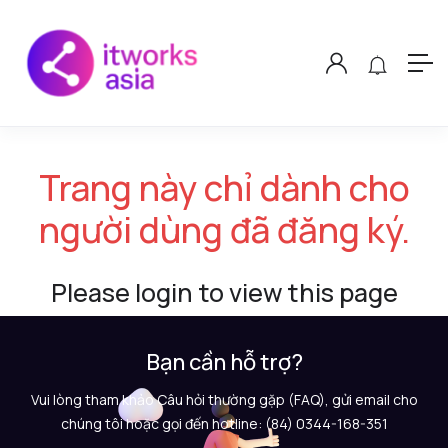
Trang này chỉ dành cho
người dùng đã đăng ký.
Please login to view this page
Bạn cần hỗ trợ?
Vui lòng tham khảo Câu hỏi thường gặp (FAQ), gửi email cho
chúng tôi hoặc gọi đến hotline: (84) 0344-168-351