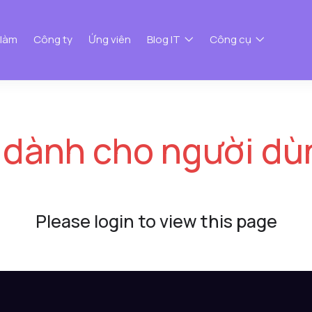
 làm
Công ty
Ứng viên
Blog IT
Công cụ
 dành cho người dù
Please login to view this page