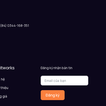
: (84) 0344-168-351
 itworks
Đăng ký nhận bản tin
n hệ
 thiệu
Đăng ký
g giá
Q