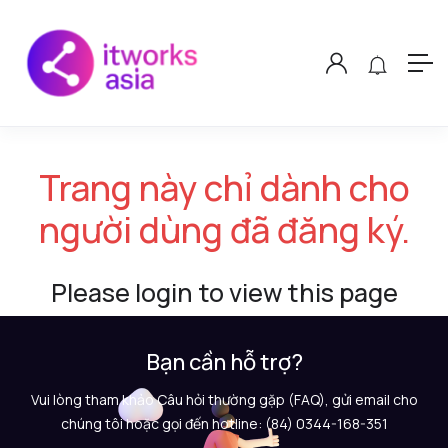
Trang này chỉ dành cho
người dùng đã đăng ký.
Please login to view this page
Bạn cần hỗ trợ?
Vui lòng tham khảo Câu hỏi thường gặp (FAQ), gửi email cho
chúng tôi hoặc gọi đến hotline: (84) 0344-168-351