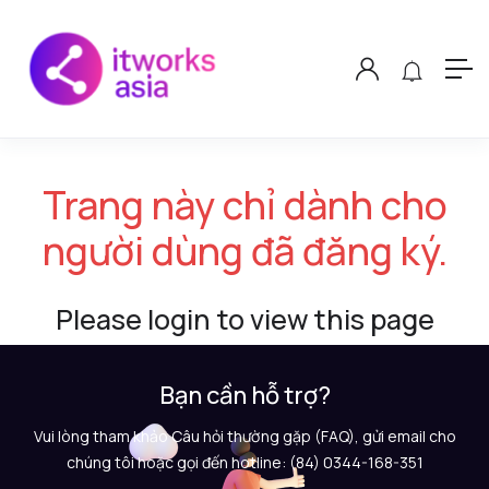
Trang này chỉ dành cho
người dùng đã đăng ký.
Please login to view this page
Bạn cần hỗ trợ?
Vui lòng tham khảo Câu hỏi thường gặp (FAQ), gửi email cho
chúng tôi hoặc gọi đến hotline: (84) 0344-168-351