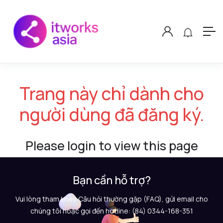
Trang này chỉ dành cho
người dùng đã đăng ký.
Please login to view this page
Bạn cần hỗ trợ?
Vui lòng tham khảo Câu hỏi thường gặp (FAQ), gửi email cho
chúng tôi hoặc gọi đến hotline: (84) 0344-168-351