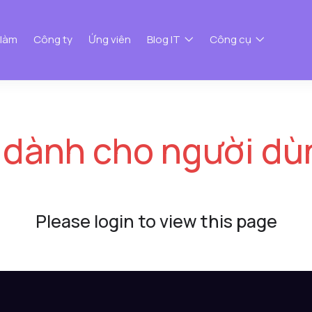
 làm
Công ty
Ứng viên
Blog IT
Công cụ
 dành cho người dù
Please login to view this page