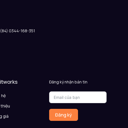
: (84) 0344-168-351
 itworks
Đăng ký nhận bản tin
n hệ
 thiệu
Đăng ký
g giá
Q