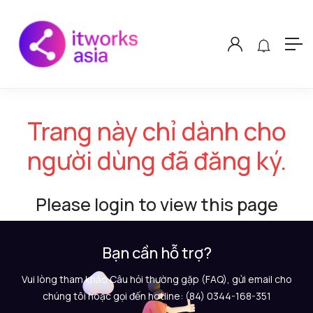
Trang này chỉ dành cho
người dùng đã đăng ký.
Please login to view this page
Bạn cần hỗ trợ?
Vui lòng tham khảo Câu hỏi thường gặp (FAQ), gửi email cho
chúng tôi hoặc gọi đến hotline: (84) 0344-168-351