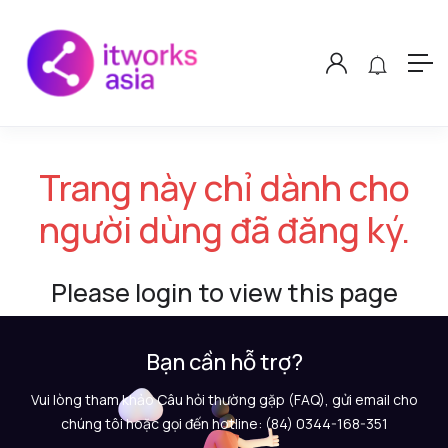
Trang này chỉ dành cho
người dùng đã đăng ký.
Please login to view this page
Bạn cần hỗ trợ?
Vui lòng tham khảo Câu hỏi thường gặp (FAQ), gửi email cho
chúng tôi hoặc gọi đến hotline: (84) 0344-168-351