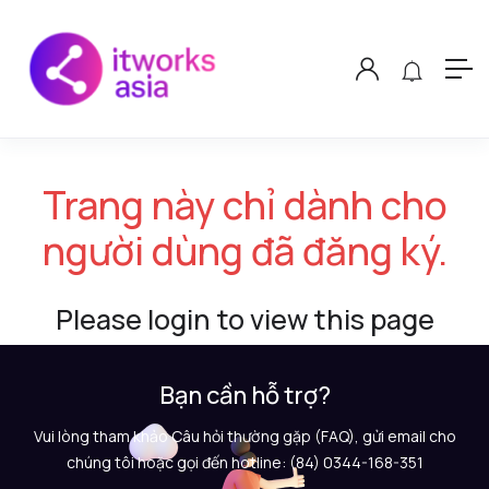
Trang này chỉ dành cho
người dùng đã đăng ký.
Please login to view this page
Bạn cần hỗ trợ?
Vui lòng tham khảo Câu hỏi thường gặp (FAQ), gửi email cho
chúng tôi hoặc gọi đến hotline: (84) 0344-168-351