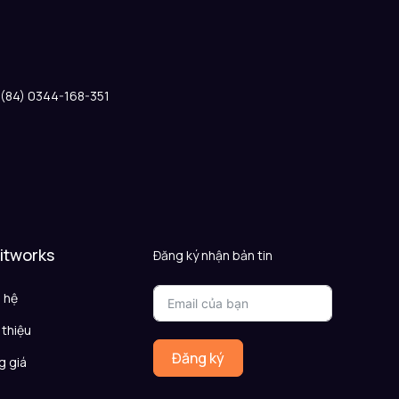
: (84) 0344-168-351
 itworks
Đăng ký nhận bản tin
n hệ
 thiệu
Đăng ký
g giá
Q