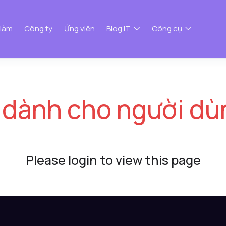
 làm
Công ty
Ứng viên
Blog IT
Công cụ
 dành cho người dù
Please login to view this page