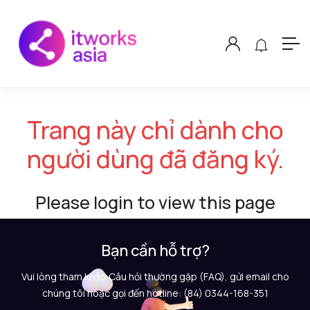
Trang này chỉ dành cho
người dùng đã đăng ký.
Please login to view this page
Bạn cần hỗ trợ?
Vui lòng tham khảo Câu hỏi thường gặp (FAQ), gửi email cho
chúng tôi hoặc gọi đến hotline: (84) 0344-168-351