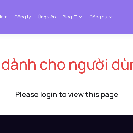
 làm
Công ty
Ứng viên
Blog IT
Công cụ
 dành cho người dù
Please login to view this page