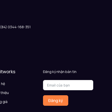
: (84) 0344-168-351
 itworks
Đăng ký nhận bản tin
n hệ
 thiệu
Đăng ký
g giá
Q