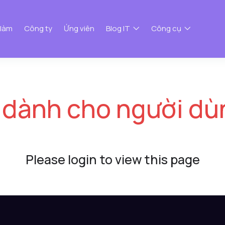
 làm
Công ty
Ứng viên
Blog IT
Công cụ
 dành cho người dù
Please login to view this page