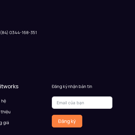
: (84) 0344-168-351
 itworks
Đăng ký nhận bản tin
n hệ
 thiệu
Đăng ký
g giá
Q