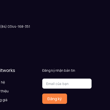
: (84) 0344-168-351
 itworks
Đăng ký nhận bản tin
n hệ
 thiệu
Đăng ký
g giá
Q