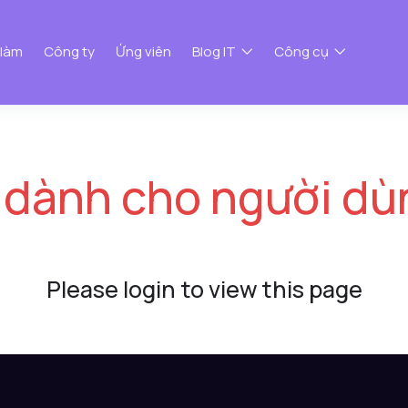
 làm
Công ty
Ứng viên
Blog IT
Công cụ
 dành cho người dù
Please login to view this page