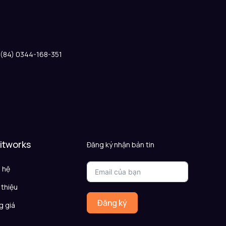
: (84) 0344-168-351
 itworks
Đăng ký nhận bản tin
n hệ
 thiệu
Đăng ký
g giá
Q