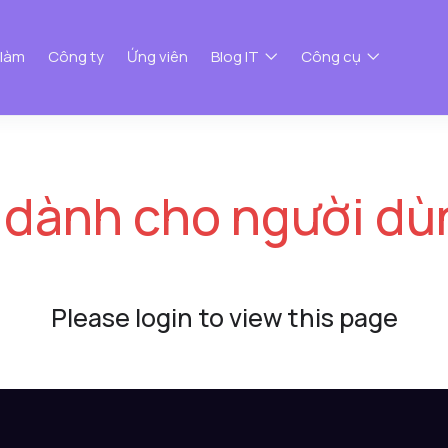
 làm
Công ty
Ứng viên
Blog IT
Công cụ
 dành cho người dù
Please login to view this page