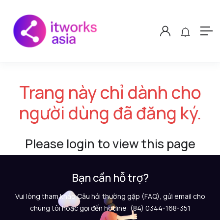
Trang này chỉ dành cho
người dùng đã đăng ký.
Please login to view this page
Bạn cần hỗ trợ?
Vui lòng tham khảo Câu hỏi thường gặp (FAQ), gửi email cho
chúng tôi hoặc gọi đến hotline: (84) 0344-168-351