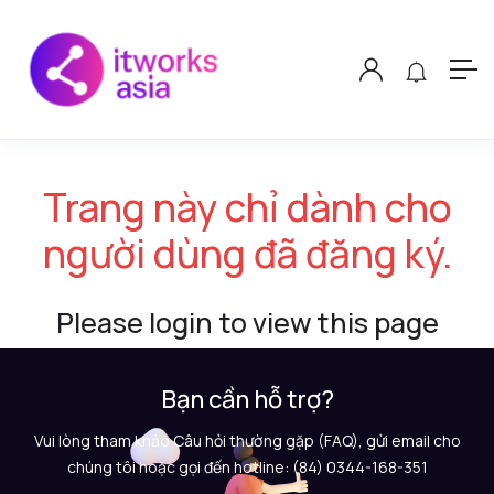
Trang này chỉ dành cho
người dùng đã đăng ký.
Please login to view this page
Bạn cần hỗ trợ?
Vui lòng tham khảo Câu hỏi thường gặp (FAQ), gửi email cho
chúng tôi hoặc gọi đến hotline: (84) 0344-168-351