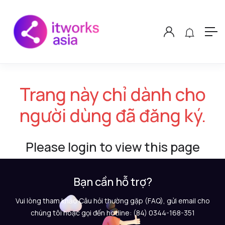
Trang này chỉ dành cho
người dùng đã đăng ký.
Please login to view this page
Bạn cần hỗ trợ?
Vui lòng tham khảo Câu hỏi thường gặp (FAQ), gửi email cho
chúng tôi hoặc gọi đến hotline: (84) 0344-168-351