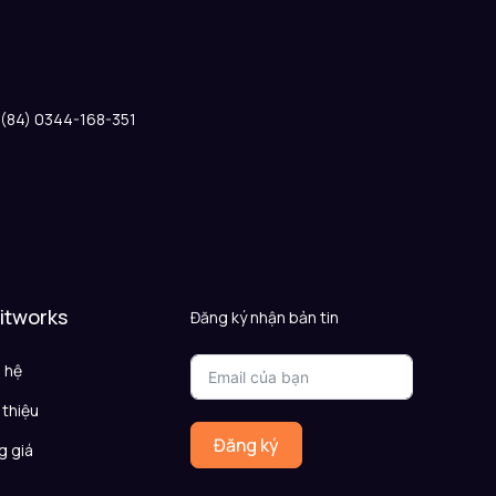
: (84) 0344-168-351
 itworks
Đăng ký nhận bản tin
n hệ
 thiệu
Đăng ký
g giá
Q