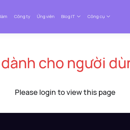
 làm
Công ty
Ứng viên
Blog IT
Công cụ
 dành cho người dù
Please login to view this page