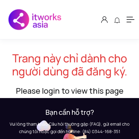
Trang này chỉ dành cho
người dùng đã đăng ký.
Please login to view this page
Bạn cần hỗ trợ?
Vui lòng tham khảo Câu hỏi thường gặp (FAQ), gửi email cho
chúng tôi hoặc gọi đến hotline: (84) 0344-168-351