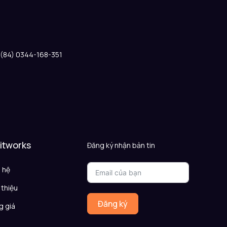
: (84) 0344-168-351
 itworks
Đăng ký nhận bản tin
n hệ
 thiệu
Đăng ký
g giá
Q