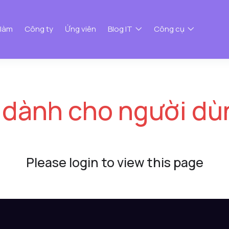
 làm
Công ty
Ứng viên
Blog IT
Công cụ
 dành cho người dù
Please login to view this page