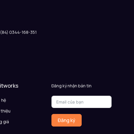
: (84) 0344-168-351
 itworks
Đăng ký nhận bản tin
n hệ
 thiệu
Đăng ký
g giá
Q