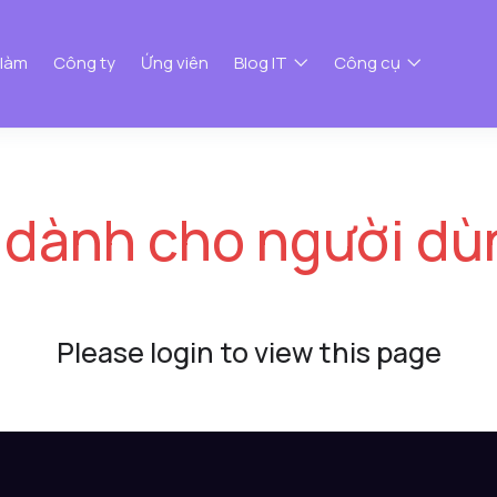
 làm
Công ty
Ứng viên
Blog IT
Công cụ
 dành cho người dù
Please login to view this page