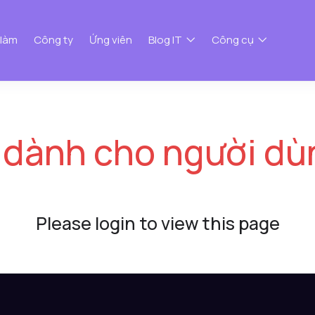
 làm
Công ty
Ứng viên
Blog IT
Công cụ
 dành cho người dù
Please login to view this page