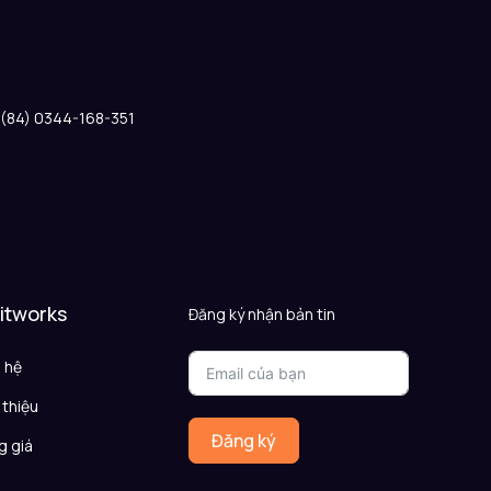
: (84) 0344-168-351
 itworks
Đăng ký nhận bản tin
n hệ
 thiệu
Đăng ký
g giá
Q