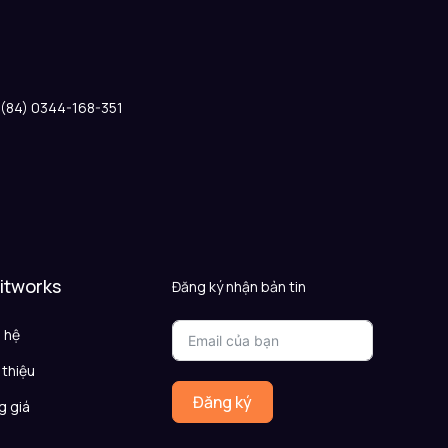
: (84) 0344-168-351
 itworks
Đăng ký nhận bản tin
n hệ
 thiệu
Đăng ký
g giá
Q