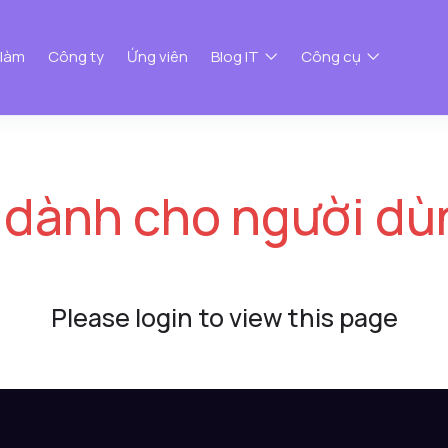
 làm
Công ty
Ứng viên
Blog IT
Công cụ
 dành cho người dù
Please login to view this page