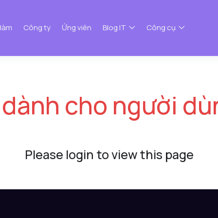
 làm
Công ty
Ứng viên
Blog IT
Công cụ
 dành cho người dù
Please login to view this page