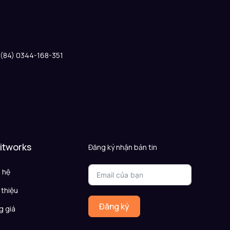
: (84) 0344-168-351
 itworks
Đăng ký nhận bản tin
n hệ
 thiệu
Đăng ký
g giá
Q