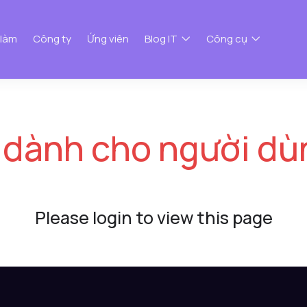
 làm
Công ty
Ứng viên
Blog IT
Công cụ
 dành cho người dù
Please login to view this page