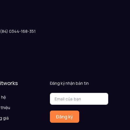
: (84) 0344-168-351
 itworks
Đăng ký nhận bản tin
n hệ
 thiệu
Đăng ký
g giá
Q