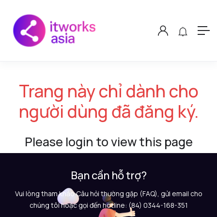
Trang này chỉ dành cho
người dùng đã đăng ký.
Please login to view this page
Bạn cần hỗ trợ?
Vui lòng tham khảo Câu hỏi thường gặp (FAQ), gửi email cho
chúng tôi hoặc gọi đến hotline: (84) 0344-168-351