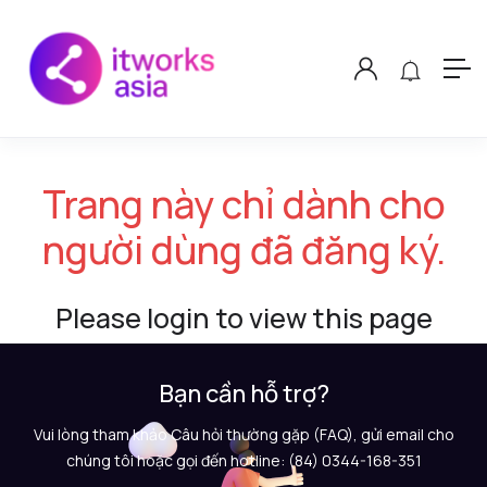
Trang này chỉ dành cho
người dùng đã đăng ký.
Please login to view this page
Bạn cần hỗ trợ?
Vui lòng tham khảo Câu hỏi thường gặp (FAQ), gửi email cho
chúng tôi hoặc gọi đến hotline: (84) 0344-168-351