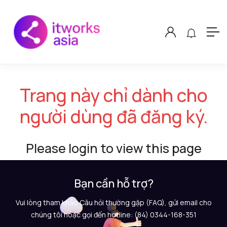
Trang này chỉ dành cho
người dùng đã đăng ký.
Please login to view this page
Bạn cần hỗ trợ?
Vui lòng tham khảo Câu hỏi thường gặp (FAQ), gửi email cho
chúng tôi hoặc gọi đến hotline: (84) 0344-168-351