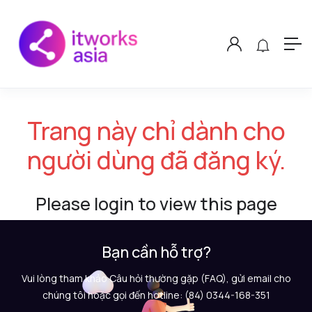
Trang này chỉ dành cho
người dùng đã đăng ký.
Please login to view this page
Bạn cần hỗ trợ?
Vui lòng tham khảo Câu hỏi thường gặp (FAQ), gửi email cho
chúng tôi hoặc gọi đến hotline: (84) 0344-168-351