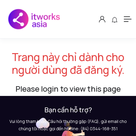
Trang này chỉ dành cho
người dùng đã đăng ký.
Please login to view this page
Bạn cần hỗ trợ?
Vui lòng tham khảo Câu hỏi thường gặp (FAQ), gửi email cho
chúng tôi hoặc gọi đến hotline: (84) 0344-168-351