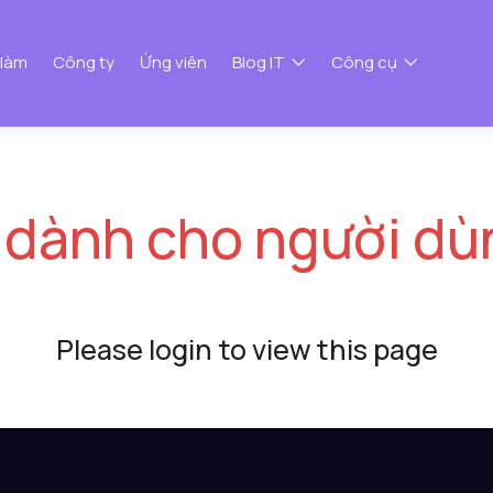
 làm
Công ty
Ứng viên
Blog IT
Công cụ
 dành cho người dù
Please login to view this page