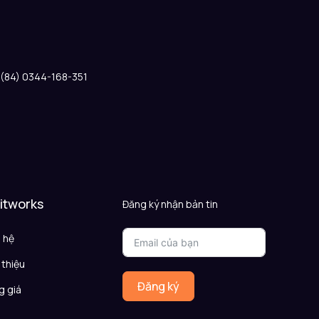
: (84) 0344-168-351
 itworks
Đăng ký nhận bản tin
n hệ
 thiệu
Đăng ký
g giá
Q