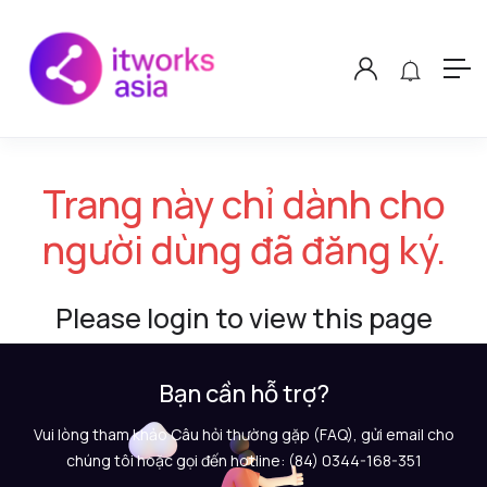
Trang này chỉ dành cho
người dùng đã đăng ký.
Please login to view this page
Bạn cần hỗ trợ?
Vui lòng tham khảo Câu hỏi thường gặp (FAQ), gửi email cho
chúng tôi hoặc gọi đến hotline: (84) 0344-168-351