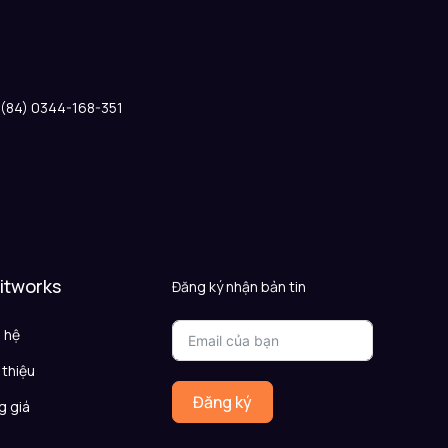
: (84) 0344-168-351
 itworks
Đăng ký nhận bản tin
n hệ
 thiệu
Đăng ký
g giá
Q