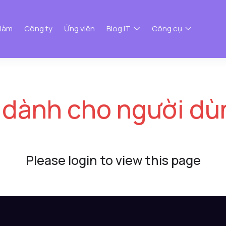
 làm
Công ty
Ứng viên
Blog IT
Công cụ
 dành cho người dù
Please login to view this page