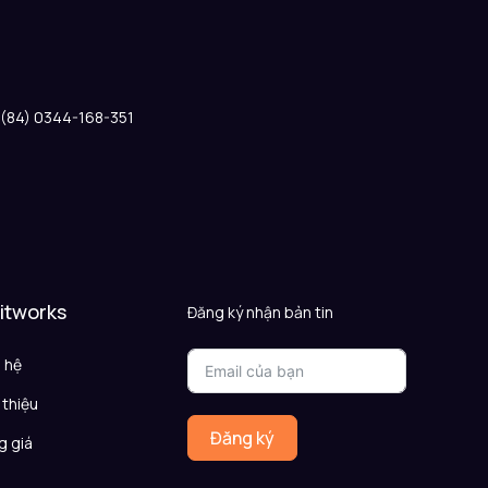
: (84) 0344-168-351
 itworks
Đăng ký nhận bản tin
n hệ
 thiệu
Đăng ký
g giá
Q