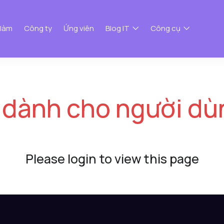
 làm
Công ty
Ứng viên
Blog IT
Công cụ
 dành cho người dù
Please login to view this page