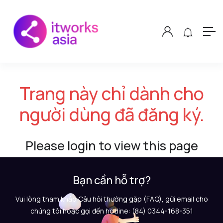
Trang này chỉ dành cho
người dùng đã đăng ký.
Please login to view this page
Bạn cần hỗ trợ?
Vui lòng tham khảo Câu hỏi thường gặp (FAQ), gửi email cho
chúng tôi hoặc gọi đến hotline: (84) 0344-168-351