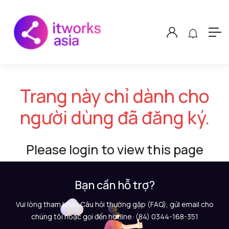
Trang này chỉ dành cho
người dùng đã đăng ký.
Please login to view this page
Bạn cần hỗ trợ?
Vui lòng tham khảo Câu hỏi thường gặp (FAQ), gửi email cho
chúng tôi hoặc gọi đến hotline: (84) 0344-168-351